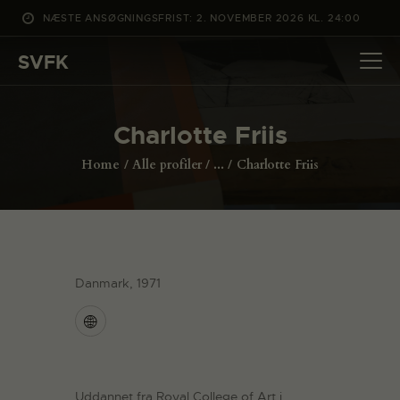
NÆSTE ANSØGNINGSFRIST: 2. NOVEMBER 2026 KL. 24:00
SVFK
SVFK
DET SKER
Charlotte Friis
PROJEKTER
Home
Alle profiler
...
Charlotte Friis
CHANNEL
ANSØG
OM SVFK
ENGLISH
Danmark, 1971
Uddannet fra Royal College of Art i