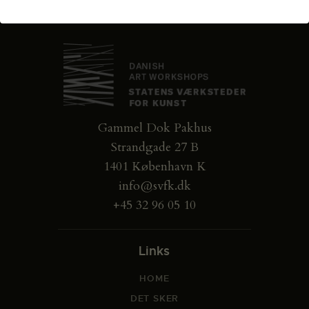
Gammel Dok Pakhus
Strandgade 27 B
1401 København K
info@svfk.dk
+45 32 96 05 10
Links
HOME
DET SKER