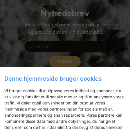
Nyhedsbrev
Få ansøgningsfrister, arrangementer
og artikler direkte i din indbakke.
Denne hjemmeside bruger cookies
Vi bruger cookies til at tilpasse vores indhold og annoncer, for
at vise dig funktioner til socaile medier og til at analysere vores
trafik. Vi deler også oplysninger om din brug af vores
hjemmeside med vores partnere inden for sociale medier,
annonceringspartnere og analysepartnere. Vores partnere kan
kombinere disse data med andre oplysninger, du har givet
dem, eller som de har indsamlet fra din brug af deres tjenester.
Gammel Dok Pakhus