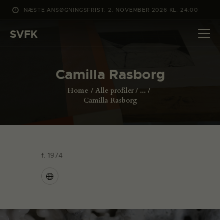
NÆSTE ANSØGNINGSFRIST: 2. NOVEMBER 2026 KL. 24:00
SVFK
SVFK
DET SKER
Camilla Rasborg
PROJEKTER
Home
Alle profiler
...
CHANNEL
Camilla Rasborg
ANSØG
OM SVFK
ENGLISH
f. 1974