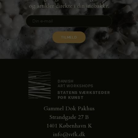
og artikler direkte i din indbakke.
Gammel Dok Pakhus
Strandgade 27 B
1401 København K
info@svfk.dk