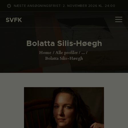
NÆSTE ANSØGNINGSFRIST: 2. NOVEMBER 2026 KL. 24:00
SVFK
SVFK
DET SKER
Bolatta Silis-Høegh
PROJEKTER
Home
Alle profiler
...
CHANNEL
Bolatta Silis-Høegh
ANSØG
OM SVFK
ENGLISH