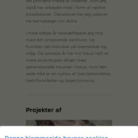
Mit primære medie er maleriet, som jeg
også har arbejdet med i form af række
installationer. Derudover har jeg udgivet
tre børnebøger om Aima.
I mine tidlige år beskæftigede jeg mig
med det omgivende samfund, og
hvordan det indvirker på mennesker og
miljø. De seneste år har mit fokus haft et
mere psykologisk afsæt med
generationelle traumer i fokus, hvor den
røde tråd er en cyklus af (selv)erkendelse,
(selv)forståelse og (egen)omsorg.
Projekter af