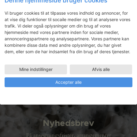
Denne hjemmeside bruger cookies
Vi bruger cookies til at tilpasse vores indhold og annoncer, for
at vise dig funktioner til socaile medier og til at analysere vores
trafik. Vi deler også oplysninger om din brug af vores
hjemmeside med vores partnere inden for sociale medier,
Bolatta Silis-Høegh: Aqqut / Sti
annonceringspartnere og analysepartnere. Vores partnere kan
kombinere disse data med andre oplysninger, du har givet
Bolatta Silis-Høegh har arbejdet i atelier
dem, eller som de har indsamlet fra din brug af deres tjenester.
Store Formater på en mor- og datter
udstilling på Johannes Larsen Museet,
maj-september 2025.
Mine indstillinger
Afvis alle
Accepter alle
LÆS MERE
Nyhedsbrev
Få ansøgningsfrister, arrangementer