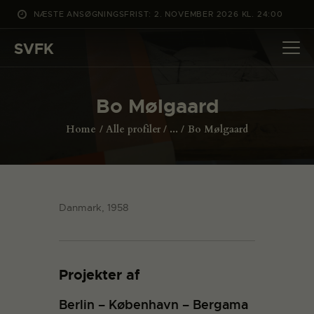
NÆSTE ANSØGNINGSFRIST: 2. NOVEMBER 2026 KL. 24:00
SVFK
SVFK
DET SKER
Bo Mølgaard
PROJEKTER
Home
Alle profiler
...
Bo Mølgaard
CHANNEL
ANSØG
OM SVFK
Danmark, 1958
ENGLISH
Projekter af
Berlin – København – Bergama