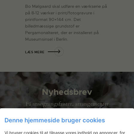
Bo Mølgaard skal udføre en værkserie på
på 8-12 værker i print/fotogravure i
printformat 90×144 cm. Det
billedmæssige grundstof er
Pergamonalteret, der er installeret på
Museumsinsel i Berlin.
LÆS MERE
Nyhedsbrev
Få ansøgningsfrister, arrangementer
og artikler direkte i din indbakke.
Denne hjemmeside bruger cookies
Vi bruger cookies til at tilpasse vores indhold og annoncer, for