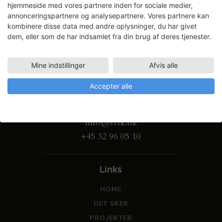
hjemmeside med vores partnere inden for sociale medier,
annonceringspartnere og analysepartnere. Vores partnere kan
kombinere disse data med andre oplysninger, du har givet
dem, eller som de har indsamlet fra din brug af deres tjenester.
Mine indstillinger
Afvis alle
Gammel Dok Pakhus
Accepter alle
Strandgade 27 B
1401 København K
info@svfk.dk
+45 32 96 05 10
Links
HOME
DET SKER
PROJEKTER