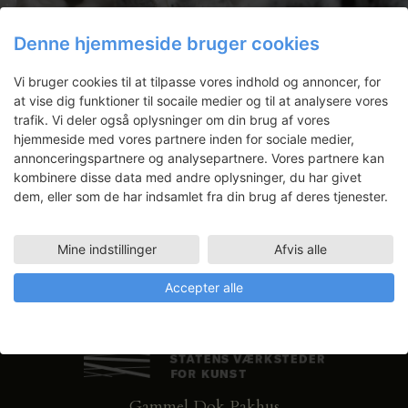
Nyhedsbrev
Denne hjemmeside bruger cookies
Få ansøgningsfrister, arrangementer
Vi bruger cookies til at tilpasse vores indhold og annoncer, for
og artikler direkte i din indbakke.
at vise dig funktioner til socaile medier og til at analysere vores
trafik. Vi deler også oplysninger om din brug af vores
hjemmeside med vores partnere inden for sociale medier,
annonceringspartnere og analysepartnere. Vores partnere kan
kombinere disse data med andre oplysninger, du har givet
dem, eller som de har indsamlet fra din brug af deres tjenester.
Mine indstillinger
Afvis alle
Accepter alle
Gammel Dok Pakhus