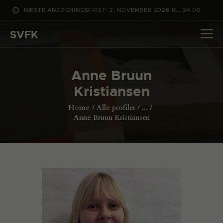
NÆSTE ANSØGNINGSFRIST: 2. NOVEMBER 2026 KL. 24:00
SVFK
SVFK
DET SKER
Anne Bruun
PROJEKTER
Kristiansen
CHANNEL
Home
Alle profiler
...
ANSØG
Anne Bruun Kristiansen
OM SVFK
ENGLISH