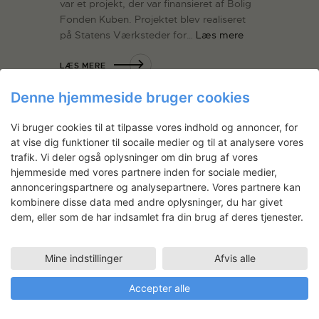
var et projekt, der var finansieret af Bolig
Fonden Kuben. Projektet blev realiseret
på Statens Værksteder for…
Læs mere
LÆS MERE
Denne hjemmeside bruger cookies
Vi bruger cookies til at tilpasse vores indhold og annoncer, for
at vise dig funktioner til socaile medier og til at analysere vores
Nyhedsbrev
trafik. Vi deler også oplysninger om din brug af vores
hjemmeside med vores partnere inden for sociale medier,
Få ansøgningsfrister, arrangementer
annonceringspartnere og analysepartnere. Vores partnere kan
kombinere disse data med andre oplysninger, du har givet
og artikler direkte i din indbakke.
dem, eller som de har indsamlet fra din brug af deres tjenester.
Mine indstillinger
Afvis alle
Accepter alle