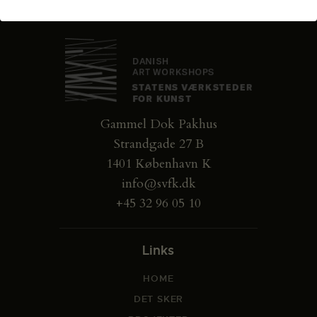
Gammel Dok Pakhus
Strandgade 27 B
1401 København K
info@svfk.dk
+45 32 96 05 10
Links
HOME
DET SKER