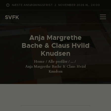
NÆSTE ANSØGNINGSFRIST: 2. NOVEMBER 2026 KL. 24:00
SVFK
SVFK
DET SKER
Anja Margrethe
PROJEKTER
Bache & Claus Hviid
CHANNEL
Knudsen
ANSØG
Home
Alle profiler
...
OM SVFK
Anja Margrethe Bache & Claus Hviid
Knudsen
ENGLISH