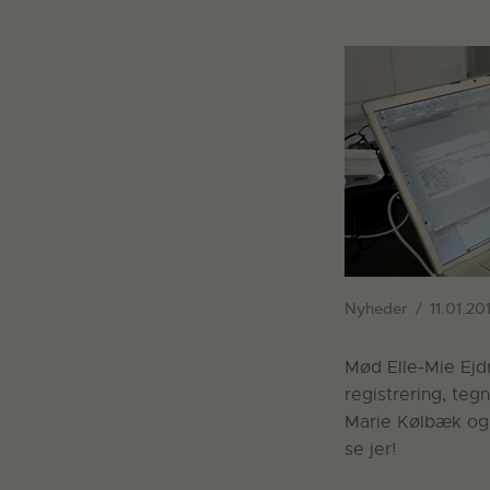
Nyheder
11.01.201
Mød Elle-Mie Ejd
registrering, teg
Marie Kølbæk og C
se jer!