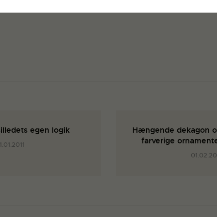
illedets egen logik
Hængende dekagon o
farverige ornament
1.01.2011
01.02.20