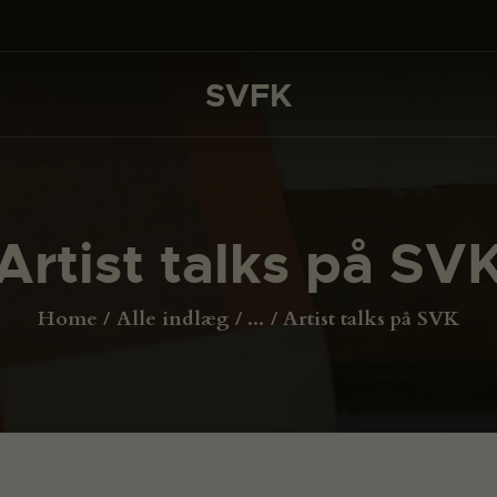
DET SKER
PROJEKTER
SVFK
SVFK
CHANNEL
ANSØG
Artist talks på SV
OM SVFK
ENGLISH
Home
Alle indlæg
...
Artist talks på SVK