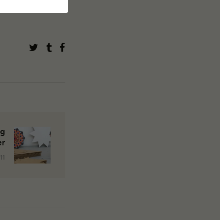
g
er
11