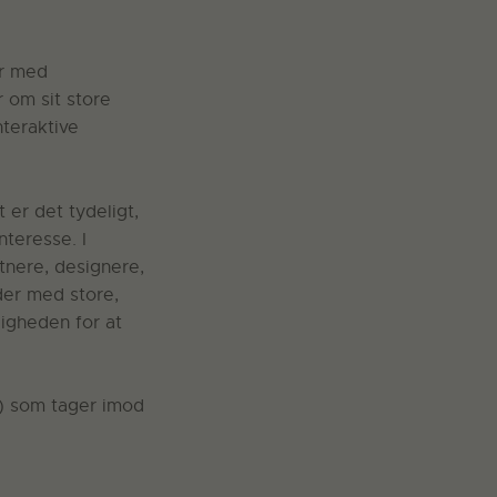
er med
r om sit store
teraktive
er det tydeligt,
teresse. I
tnere, designere,
der med store,
igheden for at
K) som tager imod