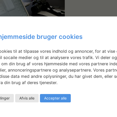
hjemmeside bruger cookies
okies til at tilpasse vores indhold og annoncer, for at vise 
il socaile medier og til at analysere vores trafik. Vi deler o
deltage og arrangementet foregår på 5. sal i den grafiske a
 om din brug af vores hjemmeside med vores partnere inde
er for Kunst, Strandgade 27 B, 1401 København K.
ier, annonceringspartnere og analysepartnere. Vores partn
isse data med andre oplysninger, du har givet dem, eller 
ge i forvejen.
a din brug af deres tjenester.
m/statensvaerksteder
llinger
Afvis alle
Accepter alle
 på telefon 32 96 05 10.