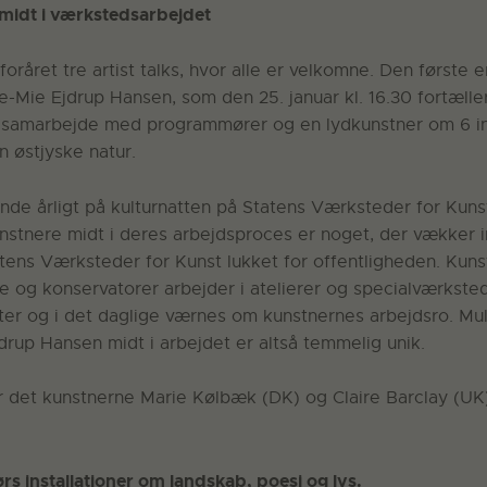
midt i værkstedsarbejdet
foråret tre artist talks, hvor alle er velkomne. Den første 
le-Mie Ejdrup Hansen, som den 25. januar kl. 16.30 fortælle
et samarbejde med programmører og en lydkunstner om 6 in
en østjyske natur.
e årligt på kulturnatten på Statens Værksteder for Kunst 
stnere midt i deres arbejdsproces er noget, der vækker in
tens Værksteder for Kunst lukket for offentligheden. Kuns
 og konservatorer arbejder i atelierer og specialværkste
er og i det daglige værnes om kunstnernes arbejdsro. Mul
rup Hansen midt i arbejdet er altså temmelig unik.
 er det kunstnerne Marie Kølbæk (DK) og Claire Barclay (U
s installationer om landskab, poesi og lys.