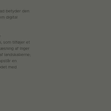
vad betyder den
m digital
e
 som tilføjer et
læsning af Inger
 af landskaberne;
opstår en
mødet med