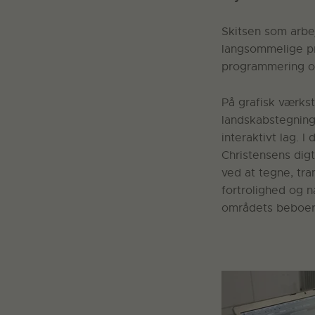
Skitsen som arbe
langsommelige pr
programmering o
På grafisk værks
landskabstegninge
interaktivt lag. 
Christensens digt
ved at tegne, tr
fortrolighed og 
områdets beboer