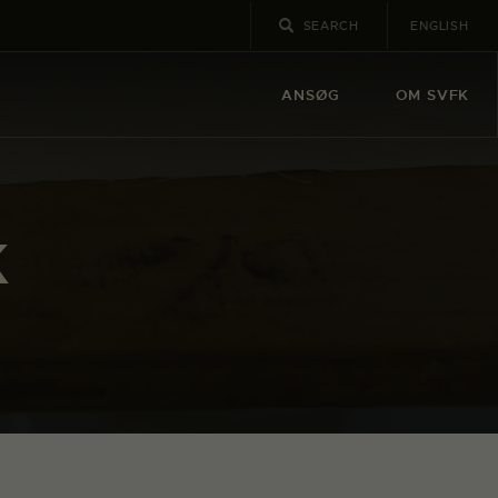
ENGLISH
ANSØG
OM SVFK
K