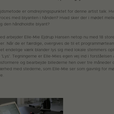
jdsmetode er omdrejningspunktet for denne artist talk. H
oces med blyanten i hånden? Hvad sker der i mødet melle
g den håndholdte blyant?
ted arbejder Elle-Mie Ejdrup Hansen netop nu med 18 stor
r. Når de er færdige, overgives de til et programmørteam,
I det endelige værk blander lys sig med lokale stemmers op
 ’Lys’. Tegningerne er Elle-Mies egen vej ind i forståelsen
ansformere og bearbejde billederne hen over tre måneder 
nærhed med stederne, som Elle-Mie ser som gavnlig for 
e.