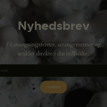
Nyhedsbrev
Få ansøgningsfrister, arrangementer og
artikler direkte i din indbakke.