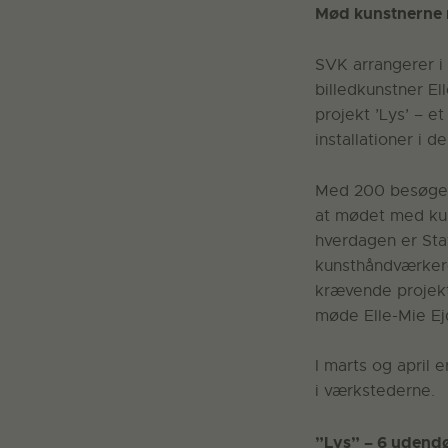
Mød kunstnerne 
SVK arrangerer i 
billedkunstner El
projekt ’Lys’ – 
installationer i d
Med 200 besøgend
at mødet med kun
hverdagen er Sta
kunsthåndværkere
krævende projekt
møde Elle-Mie Ejd
I marts og april
i værkstederne.
”Lys” – 6 udendør