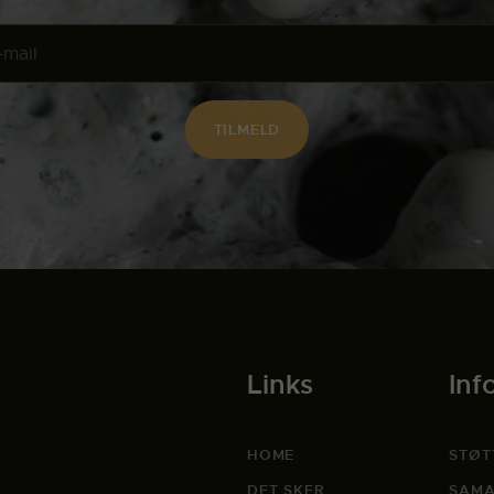
Links
Inf
HOME
STØT
DET SKER
SAMA