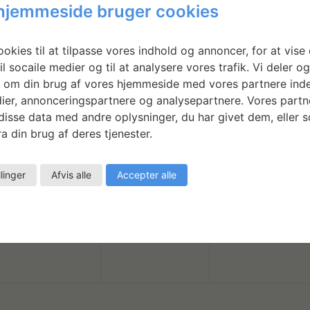
n
n
n
r
r
r
hjemmeside bruger cookies
g
g
g
h
h
h
,
,
,
i
i
i
e
e
e
okies til at tilpasse vores indhold og annoncer, for at vise 
0
0
0
v
v
v
d
d
d
20
21
22
il socaile medier og til at analysere vores trafik. Vi deler o
 om din brug af vores hjemmeside med vores partnere inde
b
b
b
e
e
e
e
e
e
ier, annonceringspartnere og analysepartnere. Vores partn
e
e
e
n
n
n
r
r
r
isse data med andre oplysninger, du har givet dem, eller 
a din brug af deres tjenester.
g
g
g
h
h
h
,
,
,
i
i
i
e
e
e
llinger
Afvis alle
Accepter alle
0
0
0
v
v
v
d
d
d
27
28
29
b
b
b
e
e
e
e
e
e
e
e
e
n
n
n
r
r
r
g
g
g
h
h
h
,
,
,
i
i
i
e
e
e
v
v
v
d
d
d