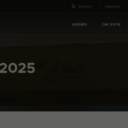
ENGLISH
ANSØG
OM SVFK
 2025