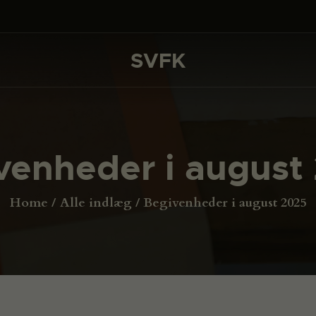
DET SKER
PROJEKTER
SVFK
SVFK
CHANNEL
ANSØG
venheder i august
OM SVFK
ENGLISH
Home
Alle indlæg
Begivenheder i august 2025