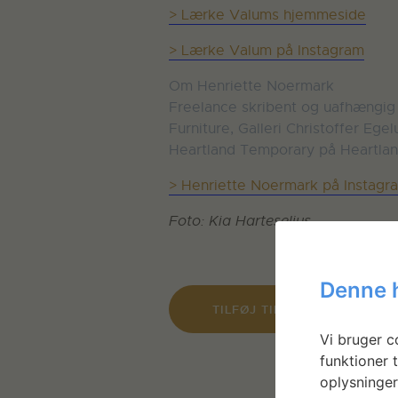
> Lærke Valums hjemmeside
> Lærke Valum på Instagram
Om Henriette Noermark
Freelance skribent og uafhængig k
Furniture, Galleri Christoffer Eg
Heartland Temporary på Heartland
> Henriette Noermark på Instagr
Foto: Kia Harteselius
Denne 
TILFØJ TIL KALENDER
Vi bruger co
funktioner t
oplysninger