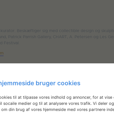
urator. Beskæftiger sig med collectible design og skulptu
elund, Patrick Parrish Gallery, CHART, A. Petersen og Les G
 Festival.
am
hjemmeside bruger cookies
okies til at tilpasse vores indhold og annoncer, for at vise 
il socaile medier og til at analysere vores trafik. Vi deler o
 om din brug af vores hjemmeside med vores partnere inde