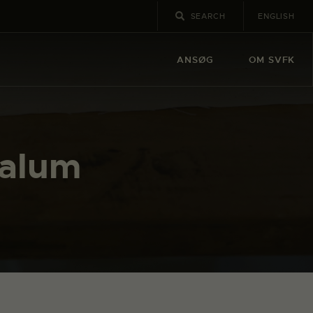
ENGLISH
ANSØG
OM SVFK
Valum