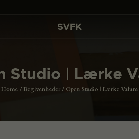
DET SKER
PROJEKTER
SVFK
SVFK
CHANNEL
ANSØG
 Studio | Lærke 
OM SVFK
ENGLISH
Home
Begivenheder
Open Studio | Lærke Valum