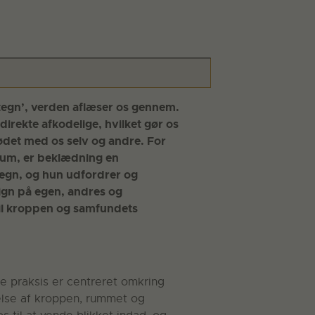
‘tegn’, verden aflæser os gennem.
 direkte afkodelige, hvilket gør os
ødet med os selv og andre. For
lum, er beklædning en
tegn, og hun udfordrer og
gn på egen, andres og
il kroppen og samfundets
e praksis er centreret omkring
lse af kroppen, rummet og