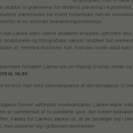
kropslighed. Hun vil have o
t skubbe til grænserne for modens placering i kunstfeltet,
 Statens Værksteder for Kunst forbereder hun en soloudsti
lieffer til en abstrakt beklædningskollektion.
 kan Lærke uden videre afdække kroppen, udfordre den,
e skulpturelle og fotografiske værker skubber hun elemen
å siden af. Hermed illustrerer hun, hvordan mode også kan
oermark fortæller Lærke om sin tilgang til krop, mode og k
19 kl. 16:30
.
t en kort mail med tilkendegivelse af din deltagelse til ti
roppens former udfordrer modedesigner, Lærke Marie Valum
ksis er sammensat af to parallelle spor, der kobler bekl
ieffer. Fælles for Lærkes værker er, at de bevæger sig i p
, men placerer sig i gråzonen derimellem.