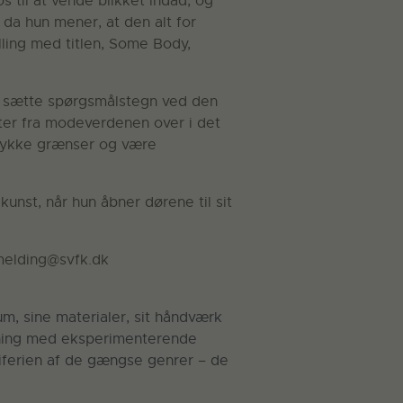
s til at vende blikket indad, og
 da hun mener, at den alt for
lling med titlen, Some Body,
 sætte spørgsmålstegn ved den
ter fra modeverdenen over i det
 rykke grænser og være
unst, når hun åbner dørene til sit
lmelding@svfk.dk
, sine materialer, sit håndværk
ædning med eksperimenterende
eriferien af de gængse genrer – de