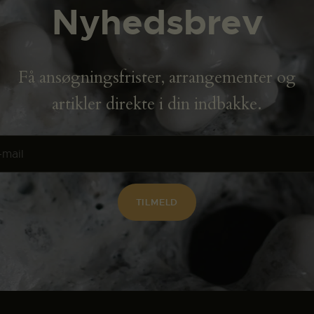
Nyhedsbrev
Få ansøgningsfrister, arrangementer og
artikler direkte i din indbakke.