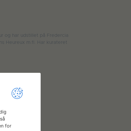
r og har udstillet på Fredercia
ens Heureux m.fl. Har kurateret
dig
gså
n for