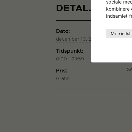
sociale med
DETALJER
kombinere d
indsamlet fr
Dato:
St
Mine indsti
K
december 10, 2019
S
Tidspunkt:
K
0:00 - 23:59
+
S
Pris:
Gratis