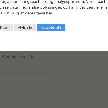
ier, annonceringspartnere og analysepartnere. Vores partn
STED
isse data med andre oplysninger, du har givet dem, eller 
a din brug af deres tjenester.
atens Værksteder for
llinger
Afvis alle
Accepter alle
unst
trandgade 27B
øbenhavn K
,
1401
Danmark
 Google Maps
e Sted hjemmeside