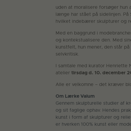
uden at moralisere forsøger hun a
længe har stået på sidelinjen. På
hvilket indebærer skulpturer og re
Med en baggrund i modebranchen
og kontekstualisere den. Med sin
kunstfelt, hun mener, den står p
selvkritisk.
I samtale med kurator Henriette N
tirsdag d. 10. december 20
atelier
Alle er velkomne – det kræver blo
Om Lærke Valum
Gennem skulpturelle studier af k
og sit faglige ophav. Hendes pra
kunst i form af skulpturer og rel
er hverken 100% kunst eller mode