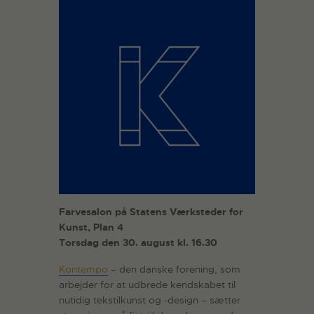
Farvesalon på Statens Værksteder for
Kunst, Plan 4
Torsdag den 30. august kl. 16.30
Kontempo
­­– den danske forening, som
arbejder for at udbrede kendskabet til
nutidig tekstilkunst og -design – sætter