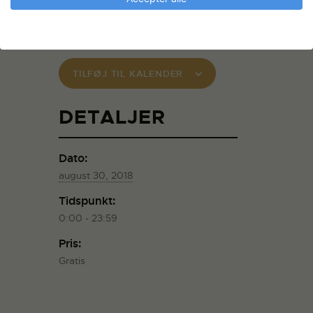
> Besøg Kontempos website
TILFØJ TIL KALENDER
DETALJER
Dato:
august 30, 2018
Tidspunkt:
0:00 - 23:59
Pris:
Gratis