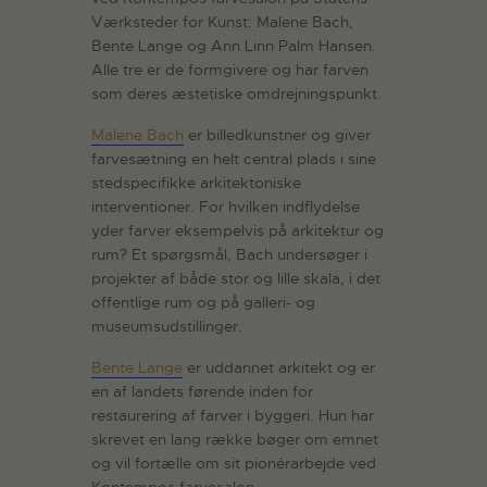
Værksteder for Kunst: Malene Bach,
Bente Lange og Ann Linn Palm Hansen.
Alle tre er de formgivere og har farven
som deres æstetiske omdrejningspunkt.
Malene Bach
er billedkunstner og giver
farvesætning en helt central plads i sine
stedspecifikke arkitektoniske
interventioner. For hvilken indflydelse
yder farver eksempelvis på arkitektur og
rum? Et spørgsmål, Bach undersøger i
projekter af både stor og lille skala, i det
offentlige rum og på galleri- og
museumsudstillinger.
Bente Lange
er uddannet arkitekt og er
en af landets førende inden for
restaurering af farver i byggeri. Hun har
skrevet en lang række bøger om emnet
og vil fortælle om sit pionérarbejde ved
Kontempos farvesalon.