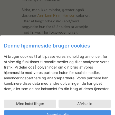
Sidst, men ikke mindst, gæster også
designer
Ann Linn Palm Hansen
salonen.
Efter et langt arbejdsliv i sort/hvid
begyndte hun for få år siden at arbejde
med farver. Her forærede hun sit
kunstneriske virke et helt nyt udtryk – og
tilmed nye samarbejder med markante
Denne hjemmeside bruger cookies
aktører som Helle Jongerius og Kvadrat.
Vi bruger cookies til at tilpasse vores indhold og annoncer, for
Efter farvesalonens talerække vil der
at vise dig funktioner til socaile medier og til at analysere vores
være information og åben for spørgsmål
trafik. Vi deler også oplysninger om din brug af vores
om Kontempos Open Call til udstillingen
Is
hjemmeside med vores partnere inden for sociale medier,
this Colour
, som finder sted i Rundetårn til
annonceringspartnere og analysepartnere. Vores partnere kan
næste år.
kombinere disse data med andre oplysninger, du har givet
dem, eller som de har indsamlet fra din brug af deres tjenester.
Der er lukket for tilmeldinger. Du kan se
med live fra arrangementet på
https://www.facebook.com/statensvaerk
Mine indstillinger
Afvis alle
steder/
Accepter alle