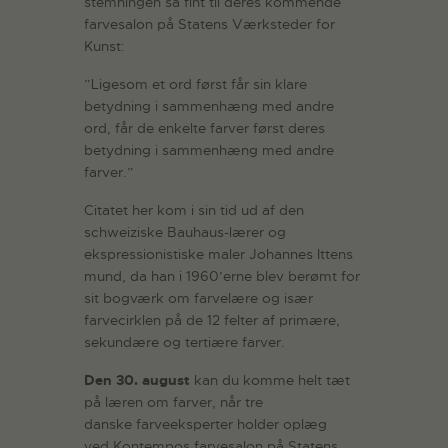
stemningen så fint til deres kommende
farvesalon på Statens Værksteder for
Kunst:
”Ligesom et ord først får sin klare
betydning i sammenhæng med andre
ord, får de enkelte farver først deres
betydning i sammenhæng med andre
farver.”
Citatet her kom i sin tid ud af den
schweiziske Bauhaus-lærer og
ekspressionistiske maler Johannes Ittens
mund, da han i 1960’erne blev berømt for
sit bogværk om farvelære og især
farvecirklen på de 12 felter af primære,
sekundære og tertiære farver.
Den 30. august
kan du komme helt tæt
på læren om farver, når tre
danske farveeksperter holder oplæg
ved Kontempos farvesalon på Statens