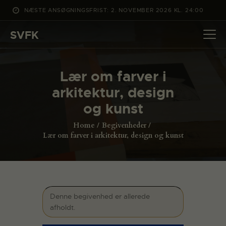
NÆSTE ANSØGNINGSFRIST: 2. NOVEMBER 2026 KL. 24:00
SVFK
SVFK
DET SKER
Lær om farver i
PROJEKTER
arkitektur, design
CHANNEL
og kunst
ANSØG
Home
Begivenheder
OM SVFK
Lær om farver i arkitektur, design og kunst
ENGLISH
Denne begivenhed er allerede
afholdt.