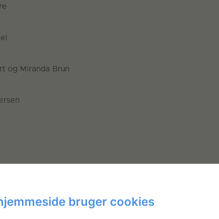
re
el
ert og Miranda Brun
ersen
hjemmeside bruger cookies
 er ikke nødvendig.