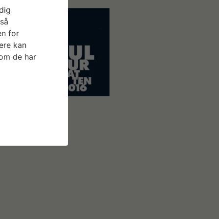
dig
gså
n for
ere kan
som de har