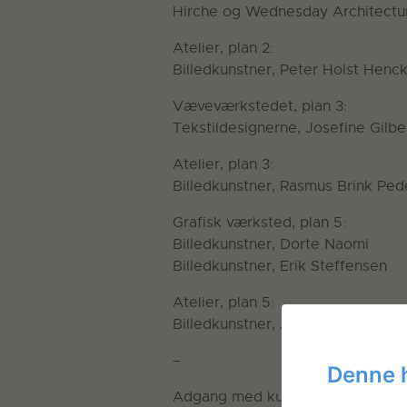
Hirche og Wednesday Architectu
Atelier, plan 2:
Billedkunstner, Peter Holst Henck
Væveværkstedet, plan 3:
Tekstildesignerne, Josefine Gilb
Atelier, plan 3:
Billedkunstner, Rasmus Brink Ped
Grafisk værksted, plan 5:
Billedkunstner, Dorte Naomi
Billedkunstner, Erik Steffensen
Atelier, plan 5:
Billedkunstner, Al Masson
–
Denne 
Adgang med kulturpas, tilmelding