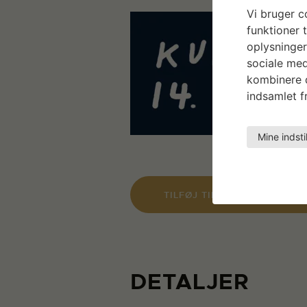
Vi bruger co
funktioner t
oplysninger
sociale med
kombinere d
indsamlet fr
Mine indsti
TILFØJ TIL KALENDER
DETALJER