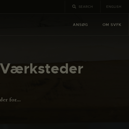
ENGLISH
ANSØG
OM SVFK
 Værksteder
er for...