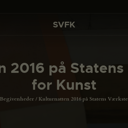
DET SKER
PROJEKTER
SVFK
SVFK
CHANNEL
ANSØG
en 2016 på Statens
OM SVFK
for Kunst
ENGLISH
Begivenheder
Kulturnatten 2016 på Statens Værksted