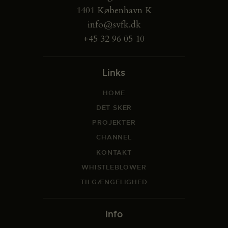
i
1401 København K
o
info@svfk.dk
n
+45 32 96 05 10
Links
HOME
DET SKER
PROJEKTER
CHANNEL
KONTAKT
WHISTLEBLOWER
TILGÆNGELIGHED
Info