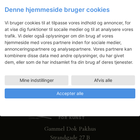
Nyhedsbrev
v
c
Denne hjemmeside bruger cookies
i
h
Få ansøgningsfrister, arrangementer
g
a
Vi bruger cookies til at tilpasse vores indhold og annoncer, for
og artikler direkte i din indbakke.
a
at vise dig funktioner til socaile medier og til at analysere vores
n
t
trafik. Vi deler også oplysninger om din brug af vores
d
i
hjemmeside med vores partnere inden for sociale medier,
V
o
annonceringspartnere og analysepartnere. Vores partnere kan
i
kombinere disse data med andre oplysninger, du har givet
n
dem, eller som de har indsamlet fra din brug af deres tjenester.
e
w
s
Mine indstillinger
Afvis alle
N
Accepter alle
a
v
i
g
Gammel Dok Pakhus
a
t
Strandgade 27 B