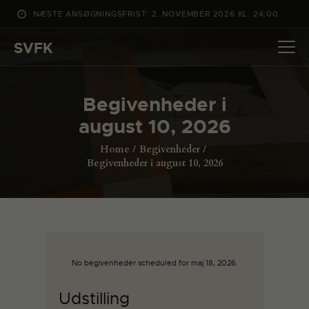
NÆSTE ANSØGNINGSFRIST: 2. NOVEMBER 2026 KL. 24:00
SVFK
SVFK
DET SKER
Begivenheder i
PROJEKTER
august 10, 2026
CHANNEL
Home
Begivenheder
ANSØG
Begivenheder i august 10, 2026
OM SVFK
ENGLISH
No begivenheder scheduled for maj 18, 2026.
Udstilling