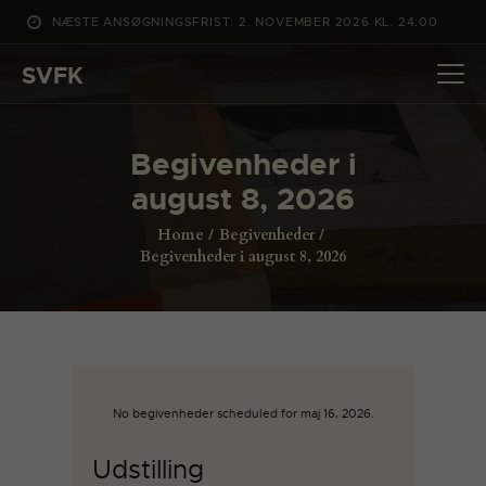
NÆSTE ANSØGNINGSFRIST: 2. NOVEMBER 2026 KL. 24:00
SVFK
SVFK
DET SKER
Begivenheder i
PROJEKTER
august 8, 2026
CHANNEL
Home
Begivenheder
ANSØG
Begivenheder i august 8, 2026
OM SVFK
ENGLISH
No begivenheder scheduled for maj 16, 2026.
Udstilling