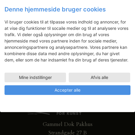
Nyhedsbrev
v
c
Denne hjemmeside bruger cookies
i
h
Få ansøgningsfrister, arrangementer
g
a
Vi bruger cookies til at tilpasse vores indhold og annoncer, for
og artikler direkte i din indbakke.
a
at vise dig funktioner til socaile medier og til at analysere vores
n
t
trafik. Vi deler også oplysninger om din brug af vores
d
i
hjemmeside med vores partnere inden for sociale medier,
V
o
annonceringspartnere og analysepartnere. Vores partnere kan
i
kombinere disse data med andre oplysninger, du har givet
n
dem, eller som de har indsamlet fra din brug af deres tjenester.
e
w
s
Mine indstillinger
Afvis alle
N
Accepter alle
a
v
i
g
Gammel Dok Pakhus
a
t
Strandgade 27 B