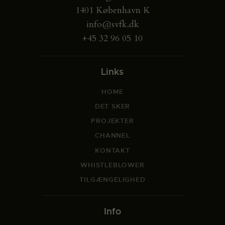
i
1401 København K
o
info@svfk.dk
n
+45 32 96 05 10
Links
HOME
DET SKER
PROJEKTER
CHANNEL
KONTAKT
WHISTLEBLOWER
TILGÆNGELIGHED
Info