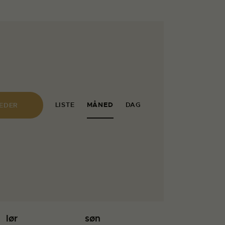
B
LISTE
MÅNED
DAG
HEDER
e
g
i
v
e
n
lør
søn