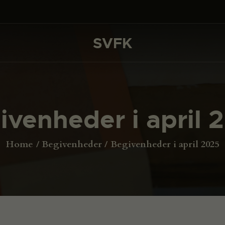
DET SKER
PROJEKTER
SVFK
SVFK
CHANNEL
ANSØG
ivenheder i april 
OM SVFK
ENGLISH
Home
Begivenheder
Begivenheder i april 2025