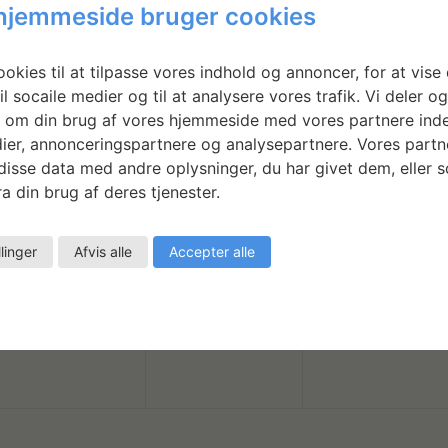
r
r
r
hjemmeside bruger cookies
g
g
g
h
h
h
,
,
,
i
i
i
e
e
e
okies til at tilpasse vores indhold og annoncer, for at vise 
0
0
0
v
v
v
d
d
d
23
24
25
il socaile medier og til at analysere vores trafik. Vi deler o
 om din brug af vores hjemmeside med vores partnere inde
b
b
b
e
e
e
e
e
e
ier, annonceringspartnere og analysepartnere. Vores partn
e
e
e
n
n
n
r
r
r
isse data med andre oplysninger, du har givet dem, eller 
a din brug af deres tjenester.
g
g
g
h
h
h
,
,
,
i
i
i
e
e
e
llinger
Afvis alle
Accepter alle
0
0
0
v
v
v
d
d
d
30
1
2
b
b
b
e
e
e
e
e
e
e
e
e
n
n
n
r
r
r
g
g
g
h
h
h
,
,
,
i
i
i
e
e
e
v
v
v
d
d
d