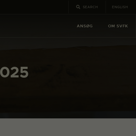
ENGLISH
ANSØG
OM SVFK
2025