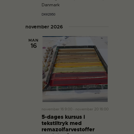
g
a
Danmark
a
n
t
DKK2950
d
i
V
november 2026
o
i
n
MAN
e
16
w
s
N
a
v
i
g
a
november 16 9:00
-
november 20 16:00
t
5-dages kursus i
i
tekstiltryk med
o
remazolfarvestoffer