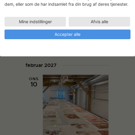
januar 12, 2027 9:00
-
januar 15, 2027
dem, eller som de har indsamlet fra din brug af deres tjenester.
15:30
4-dages kursus i
serigrafi / silketryk
Mine indstillinger
Afvis alle
Statens Værksteder for Kunst
Accepter alle
Strandgade 27B, København K,
Danmark
DKK2.500
februar 2027
ONS
10