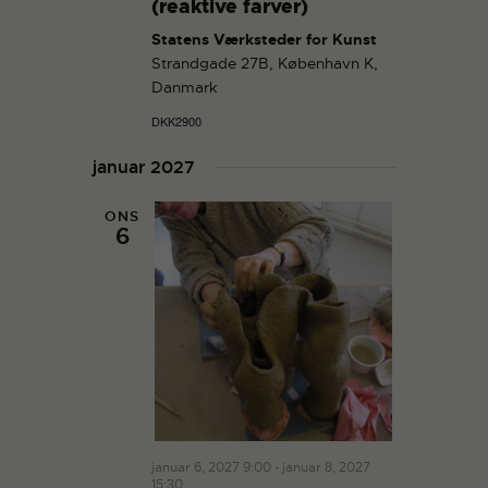
n
(reaktive farver)
Statens Værksteder for Kunst
Strandgade 27B, København K,
Danmark
DKK2900
januar 2027
ONS
6
januar 6, 2027 9:00
-
januar 8, 2027
15:30