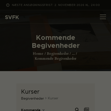
NÆSTE ANSØGNINGSFRIST: 2. NOVEMBER 2026 KL. 24:00
SVFK
SVFK
DET SKER
Kommende
PROJEKTER
Begivenheder
CHANNEL
Home
Begivenheder
...
ANSØG
Kommende Begivenheder
OM SVFK
ENGLISH
Kurser
Kurser
Begivenheder
B
B
Sø
Kommende