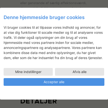
eller genstande af særlig affektionsværdi,
der samtidig folder sig ud som abstrakte
farveflader og linjeforløb. Værkerne
Denne hjemmeside bruger cookies
udføres ofte i store formater, hvor
maleriet fremstår som et selvstændigt
Vi bruger cookies til at tilpasse vores indhold og annoncer, for
fysisk objekt, der forholder sig til krop og
at vise dig funktioner til socaile medier og til at analysere vores
rum. Martha har udstillings- og
trafik. Vi deler også oplysninger om din brug af vores
undervisningserfaring fra flere forskellige
hjemmeside med vores partnere inden for sociale medier,
sammenhænge.
annonceringspartnere og analysepartnere. Vores partnere kan
kombinere disse data med andre oplysninger, du har givet
> Martha Kramærs hjemmeside
dem, eller som de har indsamlet fra din brug af deres tjenester.
> Martha Kramaer på Instagram
Mine indstillinger
Afvis alle
Accepter alle
TILFØJ TIL KALENDER
DETALJER