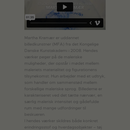
Martha Kramær er uddannet
billedkunstner (MFA) fra det Kongelige
Danske Kunstakademi i 2008. Hendes
værker peger på de maleriske
muligheder, der opstår i mødet mellem
maleriets materialitet og figurationens
tilsynekomst. Hun arbejder med et udtryk,
som handler om sammenstød mellem
forskellige maleriske sprog. Billederne er
karakteriseret ved det tætte nærvær, en
særlig malerisk intensitet og gådefulde
rum med mange udfordringer til
beskueren.
I hendes værker skildres både konkret
erindringsstof og hverdagsobjekter – tøj