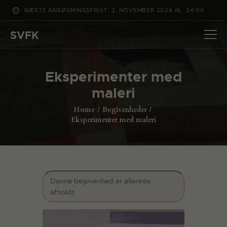
NÆSTE ANSØGNINGSFRIST: 2. NOVEMBER 2026 KL. 24:00
SVFK
SVFK
DET SKER
Eksperimenter med
PROJEKTER
maleri
CHANNEL
Home
Begivenheder
ANSØG
Eksperimenter med maleri
OM SVFK
ENGLISH
Denne begivenhed er allerede
afholdt.