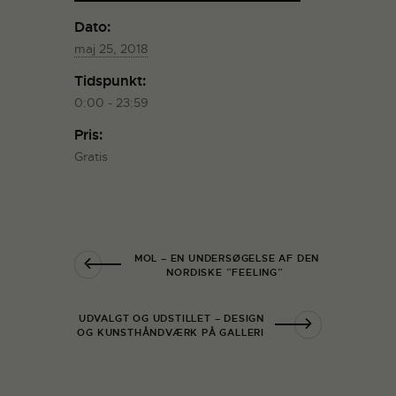
Dato:
maj 25, 2018
Tidspunkt:
0:00 - 23:59
Pris:
Gratis
MOL – EN UNDERSØGELSE AF DEN
NORDISKE ”FEELING”
UDVALGT OG UDSTILLET – DESIGN
OG KUNSTHÅNDVÆRK PÅ GALLERI