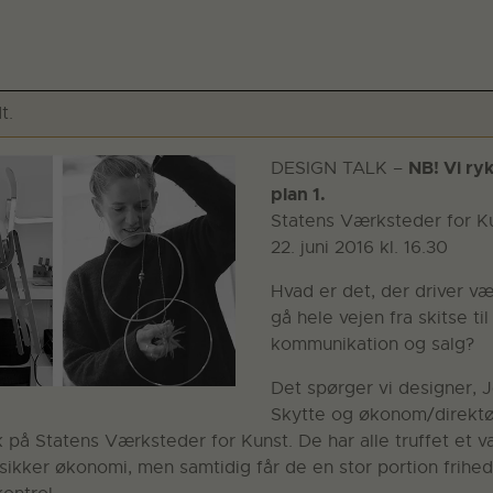
t.
NB! Vi ryk
DESIGN TALK –
plan 1.
Statens Værksteder for Ku
22. juni 2016 kl. 16.30
Hvad er det, der driver væ
gå hele vejen fra skitse til
kommunikation og salg?
Det spørger vi designer, 
Skytte og økonom/direkt
å Statens Værksteder for Kunst. De har alle truffet et va
 usikker økonomi, men samtidig får de en stor portion frih