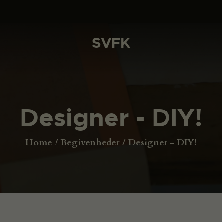
DET SKER
PROJEKTER
SVFK
SVFK
CHANNEL
ANSØG
Designer - DIY!
OM SVFK
ENGLISH
Home
Begivenheder
Designer - DIY!