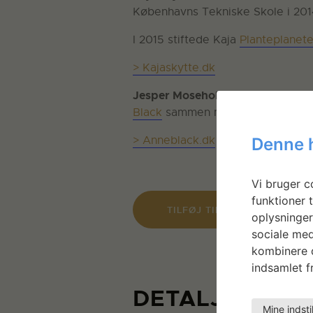
Københavns Tekniske Skole i 201
I 2015 stiftede Kaja
Planteplanete
> Kajaskytte.dk
Jesper Moseholm
er oprindeligt 
Black
sammen med.
> Anneblack.dk
Denne 
Vi bruger co
funktioner t
TILFØJ TIL KALENDER
oplysninger
sociale med
kombinere d
indsamlet fr
DETALJER
Mine indsti