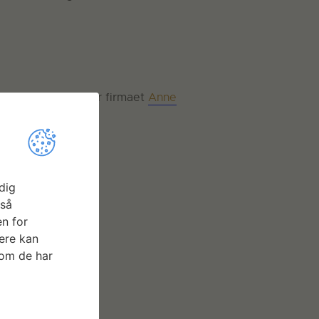
ck, som han driver firmaet
Anne
dig
gså
n for
ere kan
som de har