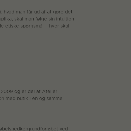
å, hvad man får ud af at gøre det
plika, skal man følge sin intuition
de etiske spørgsmål – hvor skal
2009 og er del af Atelier
ion med butik i én og samme
 møbelsnedkergrundforløbet ved