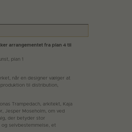
ker arrangementet fra plan 4 til
nst, plan 1
rket, når en designer vælger at
 produktion til distribution,
Jonas Trampedach, arkitekt, Kaja
ør, Jesper Moseholm, om ved
lg, der betyder stor
ed og selvbestemmelse, et