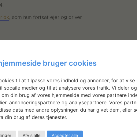
4.
r.dk
, som hun fortsat ejer og driver.
uddannet økonom og er i dag gift med keramiker, Anne Bla
hjemmeside bruger cookies
okies til at tilpasse vores indhold og annoncer, for at vise 
il socaile medier og til at analysere vores trafik. Vi deler o
 om din brug af vores hjemmeside med vores partnere inde
ier, annonceringspartnere og analysepartnere. Vores partn
isse data med andre oplysninger, du har givet dem, eller 
a din brug af deres tjenester.
llinger
Afvis alle
Accepter alle