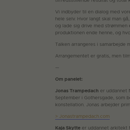
tilfredsstillende resultat og total 
Vi indbyder til en dialog med vor
hele selv. Hvor langt skal man gå,
og lade sig drive med strømmen e
produktionen ende henne, og hvo
Talken arrangeres i samarbejde
Arrangementet er gratis, men tilm
—
Om panelet:
Jonas Trampedach
er uddannet f
September i Gothersgade, som be
konstellation. Jonas arbejder pr
> Jonastrampedach.com
Kaja Skytte
er uddannet arkitekt 