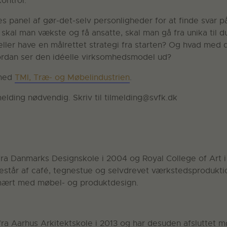
kontrol.
es panel af gør-det-selv personligheder for at finde svar p
 skal man vækste og få ansatte, skal man gå fra unika til du
ller have en målrettet strategi fra starten? Og hvad med 
rdan ser den idéelle virksomhedsmodel ud?
 med
TMI, Træ- og Møbelindustrien
.
elding nødvendig. Skriv til tilmelding@svfk.dk
ra Danmarks Designskole i 2004 og Royal College of Art i 
står af café, tegnestue og selvdrevet værkstedsprodukt
imært med møbel- og produktdesign.
fra Aarhus Arkitektskole i 2013 og har desuden afsluttet