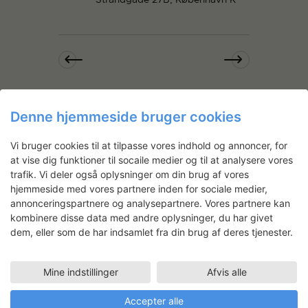
i
n
e
w
s
N
a
ABONNER PÅ KALENDER
Denne hjemmeside bruger cookies
v
i
Vi bruger cookies til at tilpasse vores indhold og annoncer, for
g
at vise dig funktioner til socaile medier og til at analysere vores
a
trafik. Vi deler også oplysninger om din brug af vores
hjemmeside med vores partnere inden for sociale medier,
t
Nyhedsbrev
annonceringspartnere og analysepartnere. Vores partnere kan
i
kombinere disse data med andre oplysninger, du har givet
o
Få ansøgningsfrister, arrangementer
dem, eller som de har indsamlet fra din brug af deres tjenester.
og artikler direkte i din indbakke.
n
Mine indstillinger
Afvis alle
Accepter alle