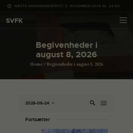
NÆSTE ANSØGNINGSFRIST: 2. NOVEMBER 2026 KL. 24:00
SVFK
SVFK
DET SKER
Begivenheder i
PROJEKTER
august 8, 2026
CHANNEL
Home
Begivenheder i august 8, 2026
ANSØG
OM SVFK
ENGLISH
B
B
Sø
2026-06-24
D
e
g
e
V
a
eft
g
æ
g
g
Fortsætter
er
l
i
i
be
g
v
giv