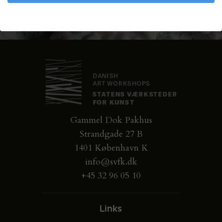
Gammel Dok Pakhus
Strandgade 27 B
1401 København K
info@svfk.dk
+45 32 96 05 10
Links