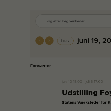
B
S
k
e
r
i
juni 19, 2
I dag
g
v
V
n
æ
i
ø
l
g
Fortsætter
g
l
v
d
e
a
juni 10 15:00
-
juli 6 17:00
o
e
t
r
Udstilling F
o
d
n
.
.
Statens Værksteder for 
S