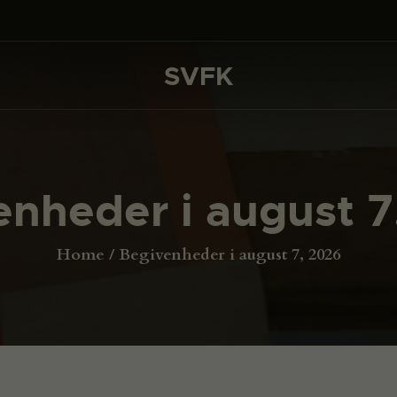
DET SKER
PROJEKTER
SVFK
SVFK
CHANNEL
ANSØG
enheder i august 7
OM SVFK
ENGLISH
Home
Begivenheder i august 7, 2026