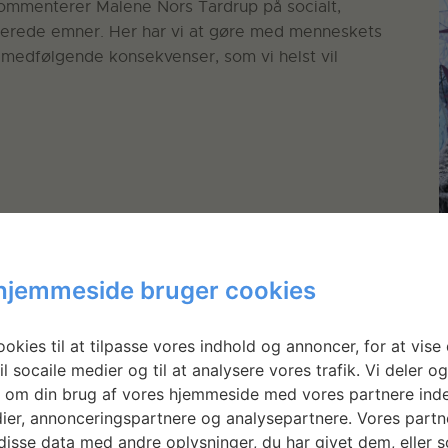
kommenterer Malene Nors Tardrup på socialt,
enterede emner. Her har vi at gøre med menneskets
 medfølgende konsekvenser, som vi helst vil
hjemmeside bruger cookies
okies til at tilpasse vores indhold og annoncer, for at vise 
il socaile medier og til at analysere vores trafik. Vi deler o
 om din brug af vores hjemmeside med vores partnere inde
ier, annonceringspartnere og analysepartnere. Vores partn
isse data med andre oplysninger, du har givet dem, eller 