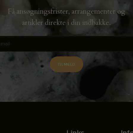
Få ansøgningsfrister, arrangementer og
artikler direkte i din indbakke.