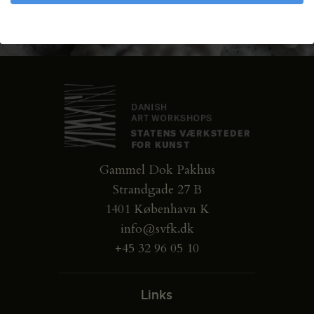
Gammel Dok Pakhus
Strandgade 27 B
1401 København K
info@svfk.dk
+45 32 96 05 10
Links