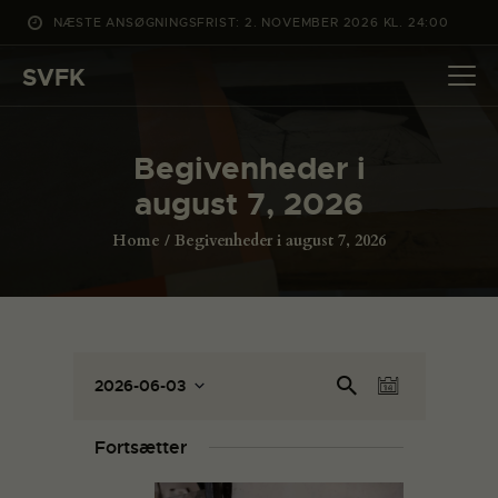
NÆSTE ANSØGNINGSFRIST: 2. NOVEMBER 2026 KL. 24:00
SVFK
SVFK
DET SKER
Begivenheder i
PROJEKTER
august 7, 2026
CHANNEL
Home
Begivenheder i august 7, 2026
ANSØG
OM SVFK
ENGLISH
B
B
Sø
2026-06-03
D
e
g
e
V
a
eft
g
æ
g
g
Fortsætter
er
l
i
i
be
g
v
giv