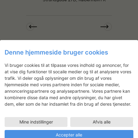
i
n
e
w
s
N
a
ABONNER PÅ KALENDER
Denne hjemmeside bruger cookies
v
i
Vi bruger cookies til at tilpasse vores indhold og annoncer, for
g
at vise dig funktioner til socaile medier og til at analysere vores
a
trafik. Vi deler også oplysninger om din brug af vores
hjemmeside med vores partnere inden for sociale medier,
t
Nyhedsbrev
annonceringspartnere og analysepartnere. Vores partnere kan
i
kombinere disse data med andre oplysninger, du har givet
o
Få ansøgningsfrister, arrangementer
dem, eller som de har indsamlet fra din brug af deres tjenester.
og artikler direkte i din indbakke.
n
Mine indstillinger
Afvis alle
Accepter alle