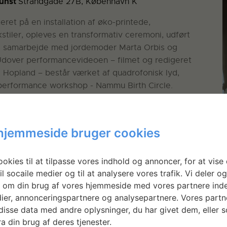
Kunst
Strandgade 27B, København K
eret på en installation af øko-printede,
tiler, opleves en transformativ ceremoni, udført
 i samarbejde med jordemoder Marta Orbis og
Udover performancevideoen – filmet og redigeret
l Hopland – består værket af quadrofonisk lyd,
performance workshop - Nammu Birth Circle.
hjemmeside bruger cookies
okies til at tilpasse vores indhold og annoncer, for at vise 
il socaile medier og til at analysere vores trafik. Vi deler o
 om din brug af vores hjemmeside med vores partnere inde
ier, annonceringspartnere og analysepartnere. Vores partn
isse data med andre oplysninger, du har givet dem, eller 
a din brug af deres tjenester.