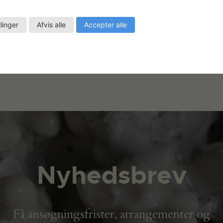
llinger
Afvis alle
Accepter alle
Nyhedsbrev
Få ansøgningsfrister, arrangementer og