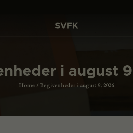
DET SKER
PROJEKTER
SVFK
SVFK
CHANNEL
ANSØG
enheder i august 9
OM SVFK
ENGLISH
Home
Begivenheder i august 9, 2026