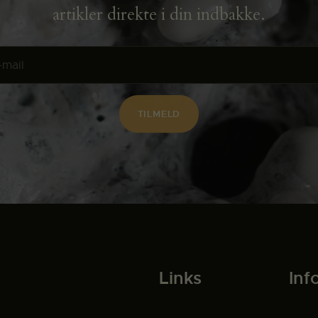
artikler direkte i din indbakke.
Links
Inf