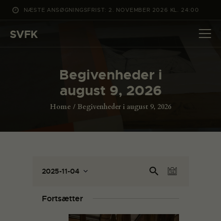
NÆSTE ANSØGNINGSFRIST: 2. NOVEMBER 2026 KL. 24:00
SVFK
SVFK
DET SKER
Begivenheder i
PROJEKTER
august 9, 2026
CHANNEL
Home
Begivenheder i august 9, 2026
ANSØG
OM SVFK
ENGLISH
B
B
Sø
2025-11-04
D
e
g
e
V
a
eft
g
æ
g
g
Fortsætter
er
l
i
i
be
g
v
giv