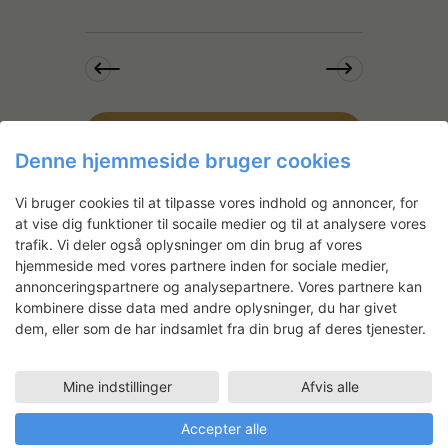
i
n
e
w
s
N
ABONNER PÅ KALENDER
a
Denne hjemmeside bruger cookies
v
i
Vi bruger cookies til at tilpasse vores indhold og annoncer, for
at vise dig funktioner til socaile medier og til at analysere vores
g
trafik. Vi deler også oplysninger om din brug af vores
a
Nyhedsbrev
hjemmeside med vores partnere inden for sociale medier,
t
annonceringspartnere og analysepartnere. Vores partnere kan
i
kombinere disse data med andre oplysninger, du har givet
Få ansøgningsfrister, arrangementer
o
dem, eller som de har indsamlet fra din brug af deres tjenester.
og artikler direkte i din indbakke.
n
Mine indstillinger
Afvis alle
Accepter alle