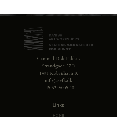
Gammel Dok Pakhus
Strandgade 27 B
1401 København K
info@svfk.dk
+45 32 96 05 10
Links
HOME