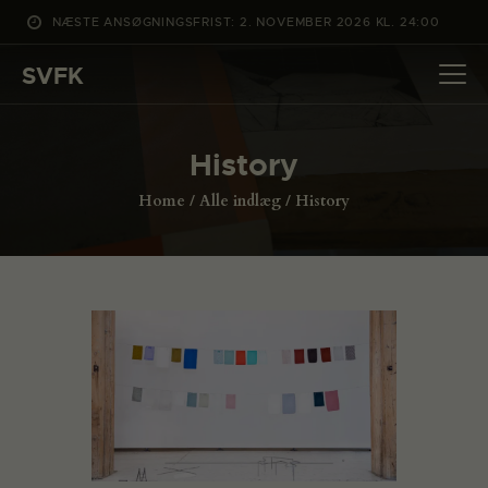
NÆSTE ANSØGNINGSFRIST: 2. NOVEMBER 2026 KL. 24:00
SVFK
SVFK
DET SKER
History
PROJEKTER
Home
Alle indlæg
History
CHANNEL
ANSØG
OM SVFK
ENGLISH