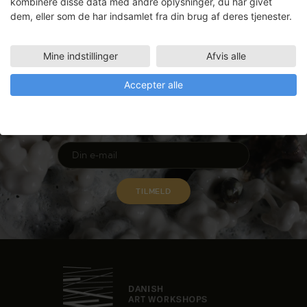
kombinere disse data med andre oplysninger, du har givet
dem, eller som de har indsamlet fra din brug af deres tjenester.
Mine indstillinger
Afvis alle
Nyhedsbrev
Accepter alle
Få ansøgningsfrister, arrangementer
og artikler direkte i din indbakke.