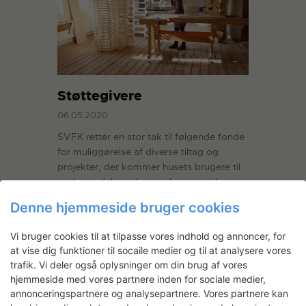
Støttegivere
06.05.2020
SVFK retter en stor tak til følgende fonde
for muliggørelse af diverse tiltag og
projekter, der kommer husets brugere til
gode og deler viden om kunstneriske
arbejdsprocesser med omverdenen:
Denne hjemmeside bruger cookies
Faglige kurser: Augustinus Fonden Art
Production Channel: Beckett Fonden,
Vi bruger cookies til at tilpasse vores indhold og annoncer, for
Poul Johansen Fonden, Statens
at vise dig funktioner til socaile medier og til at analysere vores
Kunstfond Anne Marie…
trafik. Vi deler også oplysninger om din brug af vores
hjemmeside med vores partnere inden for sociale medier,
READ MORE
annonceringspartnere og analysepartnere. Vores partnere kan