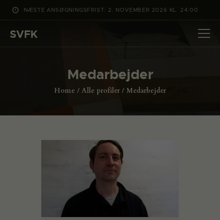
NÆSTE ANSØGNINGSFRIST: 2. NOVEMBER 2026 KL. 24:00
SVFK
SVFK
DET SKER
Medarbejder
PROJEKTER
Home
Alle profiler
Medarbejder
CHANNEL
ANSØG
OM SVFK
ENGLISH