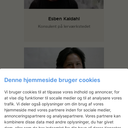
Esben Kaldahl
Konsulent på lerværkstedet
Denne hjemmeside bruger cookies
Vi bruger cookies til at tilpasse vores indhold og annoncer, for
at vise dig funktioner til socaile medier og til at analysere vores
Walter Terrazos
trafik. Vi deler også oplysninger om din brug af vores
Konsulent på IT-værkstedet
hjemmeside med vores partnere inden for sociale medier,
annonceringspartnere og analysepartnere. Vores partnere kan
kombinere disse data med andre oplysninger, du har givet
dem, eller som de har indsamlet fra din brug af deres tjenester.