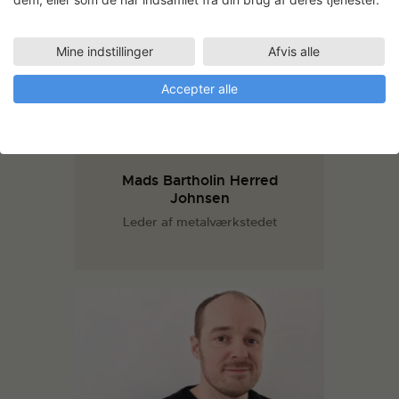
Mine indstillinger
Afvis alle
Accepter alle
Mads Bartholin Herred
Johnsen
Leder af metalværkstedet