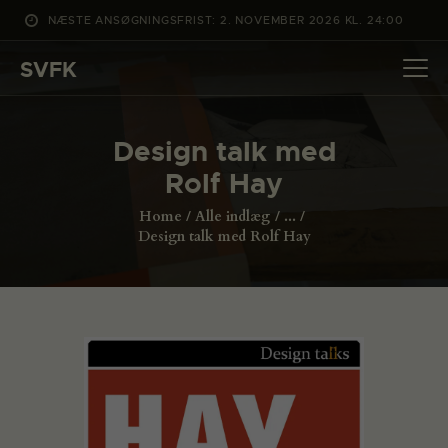
NÆSTE ANSØGNINGSFRIST: 2. NOVEMBER 2026 KL. 24:00
SVFK
SVFK
DET SKER
Design talk med
PROJEKTER
Rolf Hay
CHANNEL
Home
Alle indlæg
...
ANSØG
Design talk med Rolf Hay
OM SVFK
ENGLISH