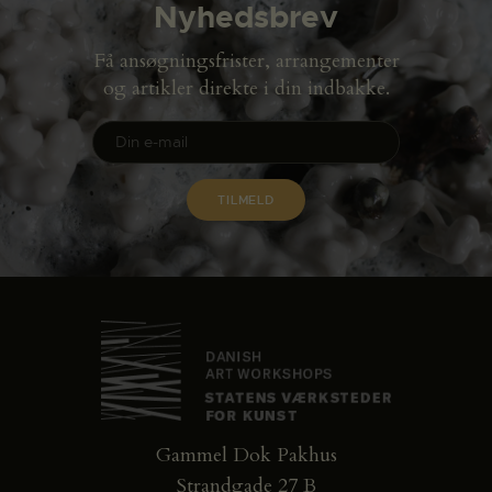
Nyhedsbrev
Få ansøgningsfrister, arrangementer
og artikler direkte i din indbakke.
Gammel Dok Pakhus
Strandgade 27 B