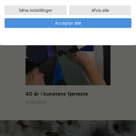
Skulpturel rumdeler
vinderprojekt i Time To Design
Mine indstillinger
Afvis alle
2008
Accepter alle
21.08.2008
40 år i kunstens tjeneste
12.03.2026