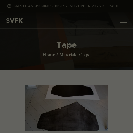
NÆSTE ANSØGNINGSFRIST: 2. NOVEMBER 2026 KL. 24:00
SVFK
SVFK
DET SKER
Tape
PROJEKTER
Home
Materiale
Tape
CHANNEL
ANSØG
OM SVFK
ENGLISH