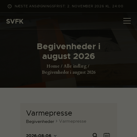
NÆSTE ANSØGNINGSFRIST: 2. NOVEMBER 2026 KL. 24:00
SVFK
SVFK
DET SKER
Begivenheder i
PROJEKTER
august 2026
CHANNEL
Home
Alle indlæg
ANSØG
Begivenheder i august 2026
OM SVFK
ENGLISH
Varmepresse
Varmepresse
Begivenheder
B
B
Sø
2026-08-06