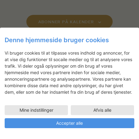
g
,
,
,
,
,
,
,
d
d
d
d
d
d
d
a
n
n
n
n
n
n
n
r
r
r
r
r
r
r
n
a
e
e
e
e
e
e
e
e
e
e
e
e
e
e
n
h
h
h
h
h
h
h
,
,
,
,
,
,
,
h
t
d
d
d
d
d
d
d
r
r
r
r
r
r
r
d
e
e
e
e
e
e
e
e
i
e
e
e
e
e
e
e
ABONNER PÅ KALENDER
,
,
,
,
,
,
,
d
d
d
d
d
d
d
V
o
r
r
r
r
r
r
r
d
e
e
e
e
e
e
e
i
n
,
,
,
,
,
,
,
e
Denne hjemmeside bruger cookies
r
r
r
r
r
r
r
e
r
,
,
,
,
,
,
,
w
Vi bruger cookies til at tilpasse vores indhold og annoncer, for
s
at vise dig funktioner til socaile medier og til at analysere vores
Nyhedsbrev
trafik. Vi deler også oplysninger om din brug af vores
N
hjemmeside med vores partnere inden for sociale medier,
a
Få ansøgningsfrister, arrangementer
annonceringspartnere og analysepartnere. Vores partnere kan
v
og artikler direkte i din indbakke.
kombinere disse data med andre oplysninger, du har givet
i
dem, eller som de har indsamlet fra din brug af deres tjenester.
g
a
Mine indstillinger
Afvis alle
t
Accepter alle
i
o