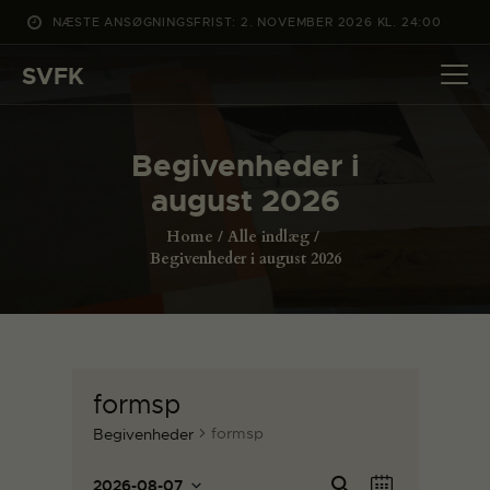
NÆSTE ANSØGNINGSFRIST: 2. NOVEMBER 2026 KL. 24:00
SVFK
SVFK
DET SKER
Begivenheder i
PROJEKTER
august 2026
CHANNEL
Home
Alle indlæg
ANSØG
Begivenheder i august 2026
OM SVFK
ENGLISH
formsp
formsp
Begivenheder
B
B
Sø
2026-08-07