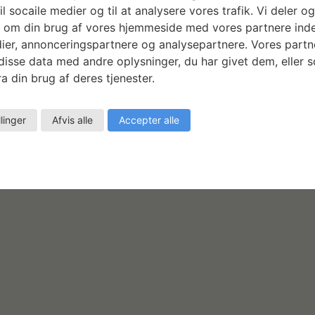
e
e
e
n
n
n
il socaile medier og til at analysere vores trafik. Vi deler o
g
g
g
h
h
h
 om din brug af vores hjemmeside med vores partnere inde
ier, annonceringspartnere og analysepartnere. Vores partn
i
i
i
e
e
e
isse data med andre oplysninger, du har givet dem, eller 
2
1
1
v
v
v
d
d
d
29
30
31
a din brug af deres tjenester.
b
b
b
e
e
e
,
,
,
e
e
e
n
n
n
llinger
Afvis alle
Accepter alle
17:00
-
22:00
Symposium: ON CLAY
g
g
g
h
h
h
i
i
i
e
e
e
v
v
v
d
d
d
e
e
e
e
e
,
n
n
n
r
r
h
h
h
,
,
e
e
e
d
d
d