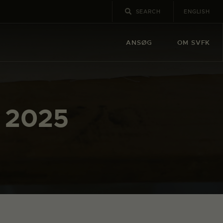
ENGLISH
ANSØG
OM SVFK
r 2025