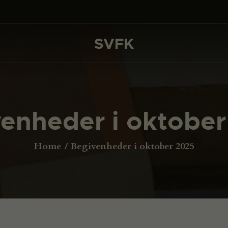
DET SKER
PROJEKTER
SVFK
SVFK
CHANNEL
ANSØG
enheder i oktobe
OM SVFK
ENGLISH
Home
Begivenheder i oktober 2025