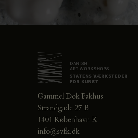
t
i
o
n
Gammel Dok Pakhus
Strandgade 27 B
1401 København K
info@svfk.dk