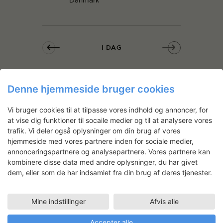
g
a
a
n
t
d
i
V
o
I DAG
i
n
e
w
ABONNER PÅ KALENDER
Denne hjemmeside bruger cookies
s
N
Vi bruger cookies til at tilpasse vores indhold og annoncer, for
at vise dig funktioner til socaile medier og til at analysere vores
a
trafik. Vi deler også oplysninger om din brug af vores
v
hjemmeside med vores partnere inden for sociale medier,
i
Nyhedsbrev
annonceringspartnere og analysepartnere. Vores partnere kan
g
kombinere disse data med andre oplysninger, du har givet
Få ansøgningsfrister, arrangementer
dem, eller som de har indsamlet fra din brug af deres tjenester.
a
og artikler direkte i din indbakke.
t
i
Mine indstillinger
Afvis alle
o
Accepter alle