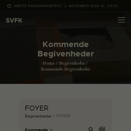
NÆSTE ANSØGNINGSFRIST: 2. NOVEMBER 2026 KL. 24:00
SVFK
SVFK
DET SKER
Kommende
PROJEKTER
Begivenheder
CHANNEL
Home
Begivenheder
ANSØG
Kommende Begivenheder
OM SVFK
ENGLISH
FOYER
FOYER
Begivenheder
B
B
Sø
Kommende