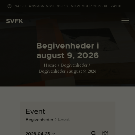
NÆSTE ANSØGNINGSFRIST: 2. NOVEMBER 2026 KL. 24:00
SVFK
SVFK
DET SKER
Begivenheder i
PROJEKTER
august 9, 2026
CHANNEL
Home
Begivenheder
ANSØG
Begivenheder i august 9, 2026
OM SVFK
ENGLISH
Event
Event
Begivenheder
B
B
Sø
2026-04-25