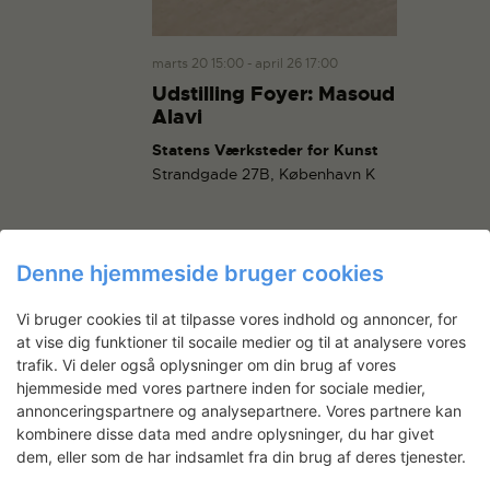
g
a
a
n
t
marts 20 15:00
-
april 26 17:00
d
i
Udstilling Foyer: Masoud
V
o
Alavi
i
n
Statens Værksteder for Kunst
e
Strandgade 27B, København K
w
s
N
a
Denne hjemmeside bruger cookies
v
Vi bruger cookies til at tilpasse vores indhold og annoncer, for
i
at vise dig funktioner til socaile medier og til at analysere vores
ABONNER PÅ KALENDER
g
trafik. Vi deler også oplysninger om din brug af vores
a
hjemmeside med vores partnere inden for sociale medier,
t
annonceringspartnere og analysepartnere. Vores partnere kan
kombinere disse data med andre oplysninger, du har givet
i
dem, eller som de har indsamlet fra din brug af deres tjenester.
o