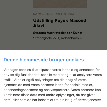
g
a
a
n
t
marts 20 15:00
-
april 26 17:00
d
i
Udstilling Foyer: Masoud
V
o
Alavi
i
n
Statens Værksteder for Kunst
e
Strandgade 27B, København K
w
s
N
a
Denne hjemmeside bruger cookies
v
Vi bruger cookies til at tilpasse vores indhold og annoncer, for
i
at vise dig funktioner til socaile medier og til at analysere vores
ABONNER PÅ KALENDER
g
trafik. Vi deler også oplysninger om din brug af vores
a
hjemmeside med vores partnere inden for sociale medier,
t
annonceringspartnere og analysepartnere. Vores partnere kan
kombinere disse data med andre oplysninger, du har givet
i
dem, eller som de har indsamlet fra din brug af deres tjenester.
o