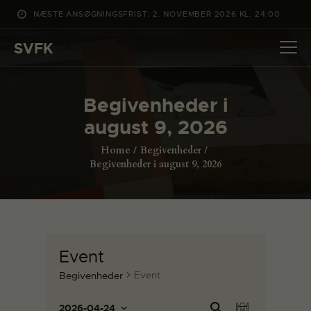
NÆSTE ANSØGNINGSFRIST: 2. NOVEMBER 2026 KL. 24:00
SVFK
SVFK
DET SKER
Begivenheder i
PROJEKTER
august 9, 2026
CHANNEL
Home
Begivenheder
ANSØG
Begivenheder i august 9, 2026
OM SVFK
ENGLISH
Event
Event
Begivenheder
B
B
Sø
2026-04-24