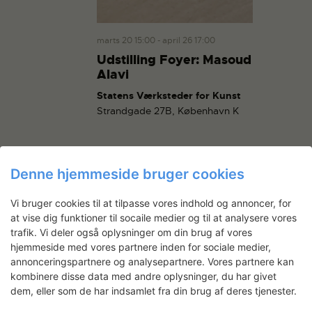
g
a
a
n
t
marts 20 15:00
-
april 26 17:00
d
i
Udstilling Foyer: Masoud
V
o
Alavi
i
n
Statens Værksteder for Kunst
e
Strandgade 27B, København K
w
s
N
a
Denne hjemmeside bruger cookies
v
Vi bruger cookies til at tilpasse vores indhold og annoncer, for
i
at vise dig funktioner til socaile medier og til at analysere vores
ABONNER PÅ KALENDER
g
trafik. Vi deler også oplysninger om din brug af vores
a
hjemmeside med vores partnere inden for sociale medier,
t
annonceringspartnere og analysepartnere. Vores partnere kan
kombinere disse data med andre oplysninger, du har givet
i
dem, eller som de har indsamlet fra din brug af deres tjenester.
o