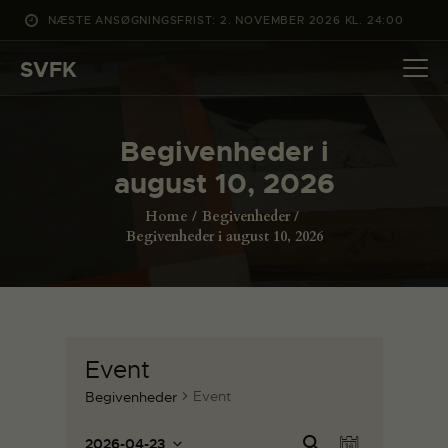
NÆSTE ANSØGNINGSFRIST: 2. NOVEMBER 2026 KL. 24:00
SVFK
SVFK
DET SKER
Begivenheder i
PROJEKTER
august 10, 2026
CHANNEL
Home
Begivenheder
ANSØG
Begivenheder i august 10, 2026
OM SVFK
ENGLISH
Event
Event
Begivenheder
B
B
Sø
2026-04-23