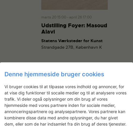
g
a
a
n
t
marts 20 15:00
-
april 26 17:00
d
i
Udstilling Foyer: Masoud
V
o
Alavi
i
n
Statens Værksteder for Kunst
e
Strandgade 27B, København K
w
s
N
a
Denne hjemmeside bruger cookies
v
Vi bruger cookies til at tilpasse vores indhold og annoncer, for
i
at vise dig funktioner til socaile medier og til at analysere vores
ABONNER PÅ KALENDER
g
trafik. Vi deler også oplysninger om din brug af vores
a
hjemmeside med vores partnere inden for sociale medier,
t
annonceringspartnere og analysepartnere. Vores partnere kan
kombinere disse data med andre oplysninger, du har givet
i
dem, eller som de har indsamlet fra din brug af deres tjenester.
o