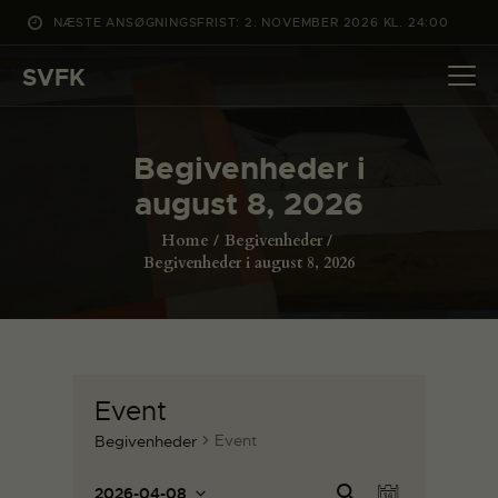
NÆSTE ANSØGNINGSFRIST: 2. NOVEMBER 2026 KL. 24:00
SVFK
SVFK
DET SKER
Begivenheder i
PROJEKTER
august 8, 2026
CHANNEL
Home
Begivenheder
ANSØG
Begivenheder i august 8, 2026
OM SVFK
ENGLISH
Event
Event
Begivenheder
B
B
Sø
2026-04-08