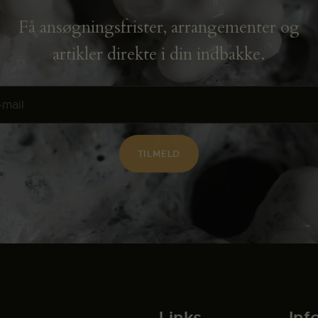
Få ansøgningsfrister, arrangementer og
artikler direkte i din indbakke.