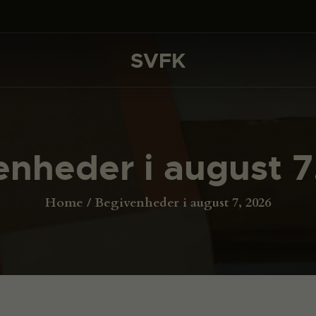
DET SKER
PROJEKTER
SVFK
SVFK
CHANNEL
ANSØG
enheder i august 7
OM SVFK
ENGLISH
Home
Begivenheder i august 7, 2026