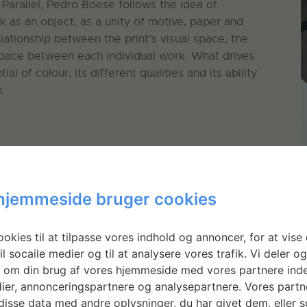
s Parallel, Pedro Boese follows the idea of
k as an object, as a unity of motive, paper and
lationship between the print’s visual space, the
space between each individual work. What drives
al of colour, its different qualities and its ability
.
hjemmeside bruger cookies
okies til at tilpasse vores indhold og annoncer, for at vise 
il socaile medier og til at analysere vores trafik. Vi deler o
 om din brug af vores hjemmeside med vores partnere inde
ier, annonceringspartnere og analysepartnere. Vores partn
isse data med andre oplysninger, du har givet dem, eller 