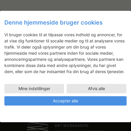
i
n
e
w
Denne hjemmeside bruger cookies
s
Nyhedsbrev
Vi bruger cookies til at tilpasse vores indhold og annoncer, for
N
at vise dig funktioner til socaile medier og til at analysere vores
Få ansøgningsfrister, arrangementer
a
trafik. Vi deler også oplysninger om din brug af vores
og artikler direkte i din indbakke.
v
hjemmeside med vores partnere inden for sociale medier,
i
annonceringspartnere og analysepartnere. Vores partnere kan
kombinere disse data med andre oplysninger, du har givet
g
dem, eller som de har indsamlet fra din brug af deres tjenester.
a
t
i
Mine indstillinger
Afvis alle
o
Accepter alle
n