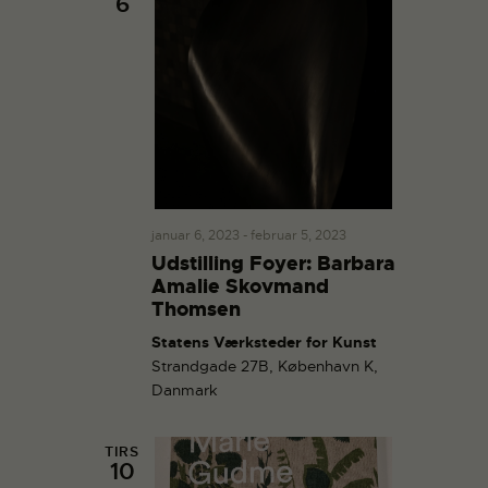
6
januar 6, 2023
-
februar 5, 2023
Udstilling Foyer: Barbara
Amalie Skovmand
Thomsen
Statens Værksteder for Kunst
Strandgade 27B, København K,
Danmark
TIRS
10