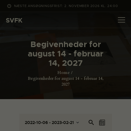
NÆSTE ANSØGNINGSFRIST: 2. NOVEMBER 2026 KL. 24:00
SVFK
SVFK
DET SKER
Begivenheder for
PROJEKTER
august 14 - februar
CHANNEL
14, 2027
ANSØG
Home
OM SVFK
Begivenheder for august 14 - februar 14,
2027
ENGLISH
B
B
Sø
2022-10-06
 - 
2023-02-21
L
e
g
e
V
i