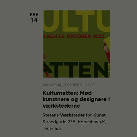
n
t
d
i
FRE
14
V
o
i
n
e
w
s
N
a
v
i
oktober 14, 2022 18:00
-
22:00
g
Kulturnatten: Mød
a
kunstnere og designere i
værkstederne
t
i
Statens Værksteder for Kunst
Strandgade 27B, København K,
o
Danmark
n