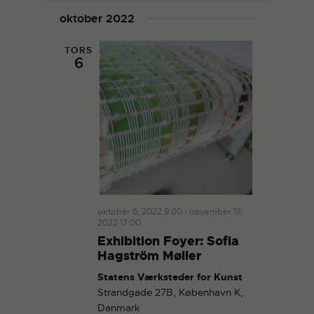
eft
g
æ
g
s
oktober 2022
er
l
i
t
i
be
g
e
v
v
giv
TORS
d
e
6
en
e
a
n
he
n
t
de
h
o
h
r
e
.
e
d
d
V
e
i
r
e
S
w
s
e
oktober 6, 2022 9:00
-
november 13,
2022 17:00
N
a
Exhibition Foyer: Sofia
a
r
Hagström Møller
v
c
Statens Værksteder for Kunst
i
h
Strandgade 27B, København K,
g
a
Danmark
a