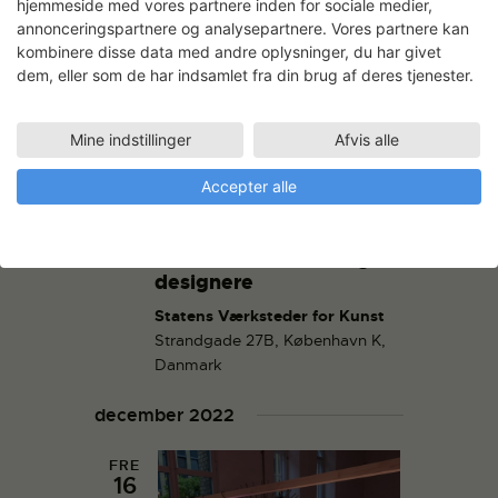
hjemmeside med vores partnere inden for sociale medier,
annonceringspartnere og analysepartnere. Vores partnere kan
kombinere disse data med andre oplysninger, du har givet
dem, eller som de har indsamlet fra din brug af deres tjenester.
Mine indstillinger
Afvis alle
november 24, 2022 17:00
-
19:00
Infomøde: Statens
Accepter alle
Kunstfonds
støttemuligheder for
kunsthåndværkere og
designere
Statens Værksteder for Kunst
Strandgade 27B, København K,
Danmark
december 2022
FRE
16