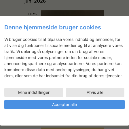
juni 2026
TIRS
9
Denne hjemmeside bruger cookies
Vi bruger cookies til at tilpasse vores indhold og annoncer, for
at vise dig funktioner til socaile medier og til at analysere vores
trafik. Vi deler også oplysninger om din brug af vores
hjemmeside med vores partnere inden for sociale medier,
annonceringspartnere og analysepartnere. Vores partnere kan
kombinere disse data med andre oplysninger, du har givet
dem, eller som de har indsamlet fra din brug af deres tjenester.
juni 9 17:00
-
juni 12 19:00
3daysofdesign at the
Mine indstillinger
Afvis alle
Danish Art Workshops
Statens Værksteder for Kunst
Accepter alle
Strandgade 27B, København K,
Danmark