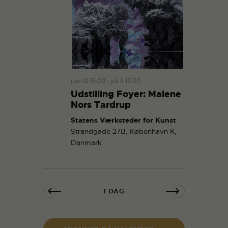
juni 10 15:00
-
juli 6 17:00
Udstilling Foyer: Malene
Nors Tardrup
Statens Værksteder for Kunst
Strandgade 27B, København K,
Danmark
I DAG