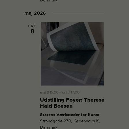
g
a
a
n
maj 2026
t
d
i
V
FRE
o
8
i
n
e
w
s
N
a
v
i
g
maj 8 15:00
-
juni 7 17:00
Udstilling Foyer: Therese
a
Hald Boesen
t
Statens Værksteder for Kunst
i
Strandgade 27B, København K,
o
Danmark