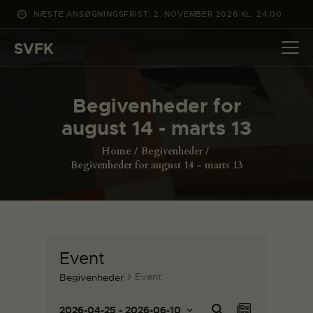
NÆSTE ANSØGNINGSFRIST: 2. NOVEMBER 2026 KL. 24:00
SVFK
SVFK
DET SKER
Begivenheder for
PROJEKTER
august 14 - marts 13
CHANNEL
Home
Begivenheder
ANSØG
Begivenheder for august 14 - marts 13
OM SVFK
ENGLISH
Event
Event
Begivenheder
B
B
Sø
2026-04-25
 - 
2026-06-10