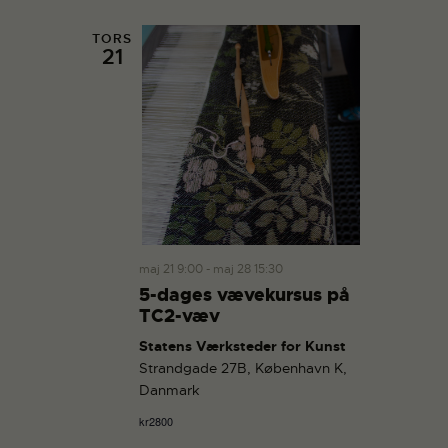
TORS
21
maj 21 9:00
-
maj 28 15:30
5-dages vævekursus på
TC2-væv
Statens Værksteder for Kunst
Strandgade 27B, København K,
Danmark
kr2800