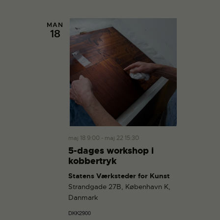
n
MAN
18
maj 18 9:00
-
maj 22 15:30
5-dages workshop i
kobbertryk
Statens Værksteder for Kunst
Strandgade 27B, København K,
Danmark
DKK2900