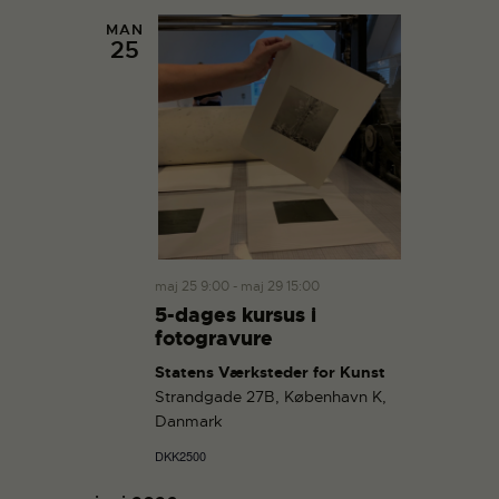
MAN
25
maj 25 9:00
-
maj 29 15:00
5-dages kursus i
fotogravure
Statens Værksteder for Kunst
Strandgade 27B, København K,
Danmark
DKK2500