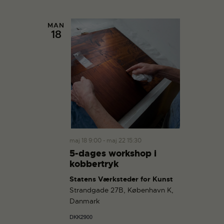
n
MAN
18
maj 18 9:00
-
maj 22 15:30
5-dages workshop i
kobbertryk
Statens Værksteder for Kunst
Strandgade 27B, København K,
Danmark
DKK2900