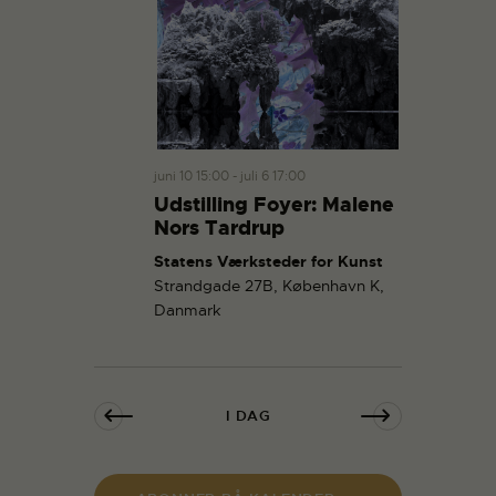
juni 10 15:00
-
juli 6 17:00
Udstilling Foyer: Malene
Nors Tardrup
Statens Værksteder for Kunst
Strandgade 27B, København K,
Danmark
I DAG