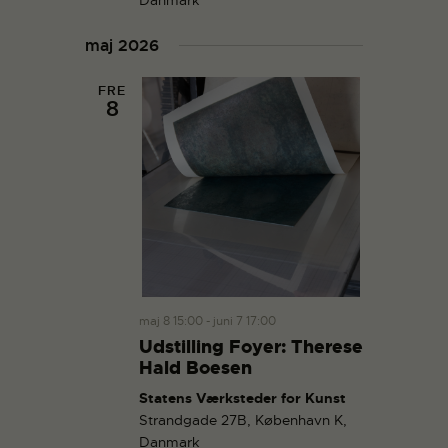
g
a
a
n
maj 2026
t
d
i
V
FRE
o
8
i
n
e
w
s
N
a
v
i
g
maj 8 15:00
-
juni 7 17:00
Udstilling Foyer: Therese
a
Hald Boesen
t
Statens Værksteder for Kunst
i
Strandgade 27B, København K,
o
Danmark