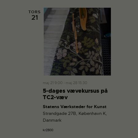
TORS
21
maj 21 9:00
-
maj 28 15:30
5-dages vævekursus på
TC2-væv
Statens Værksteder for Kunst
Strandgade 27B, København K,
Danmark
kr2800