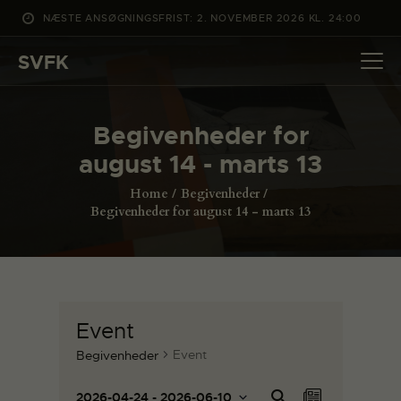
NÆSTE ANSØGNINGSFRIST: 2. NOVEMBER 2026 KL. 24:00
SVFK
SVFK
DET SKER
Begivenheder for
PROJEKTER
august 14 - marts 13
CHANNEL
Home
Begivenheder
ANSØG
Begivenheder for august 14 - marts 13
OM SVFK
ENGLISH
Event
Event
Begivenheder
B
B
Sø
2026-04-24
 - 
2026-06-10