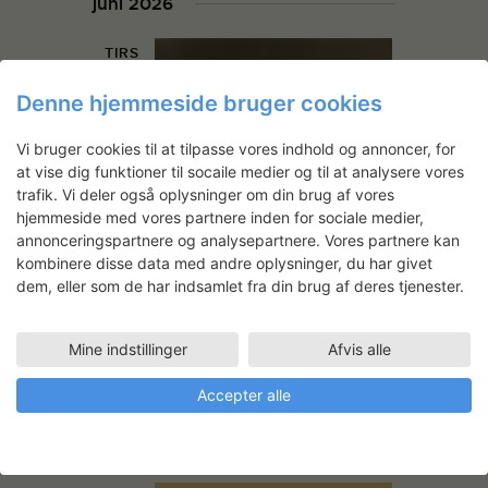
juni 2026
TIRS
9
Denne hjemmeside bruger cookies
Vi bruger cookies til at tilpasse vores indhold og annoncer, for
at vise dig funktioner til socaile medier og til at analysere vores
trafik. Vi deler også oplysninger om din brug af vores
hjemmeside med vores partnere inden for sociale medier,
annonceringspartnere og analysepartnere. Vores partnere kan
kombinere disse data med andre oplysninger, du har givet
dem, eller som de har indsamlet fra din brug af deres tjenester.
juni 9 17:00
-
juni 12 19:00
3daysofdesign at the
Mine indstillinger
Afvis alle
Danish Art Workshops
Statens Værksteder for Kunst
Accepter alle
Strandgade 27B, København K,
Danmark