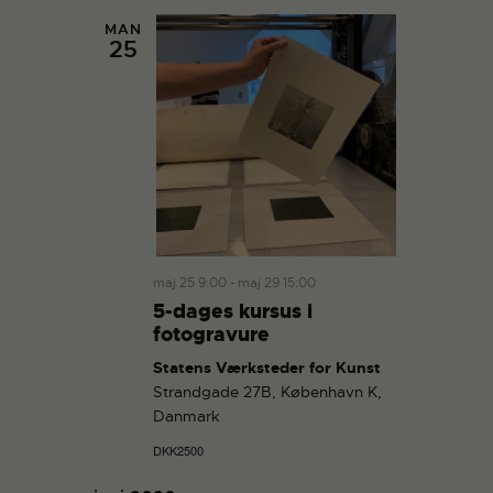
MAN
25
maj 25 9:00
-
maj 29 15:00
5-dages kursus i
fotogravure
Statens Værksteder for Kunst
Strandgade 27B, København K,
Danmark
DKK2500